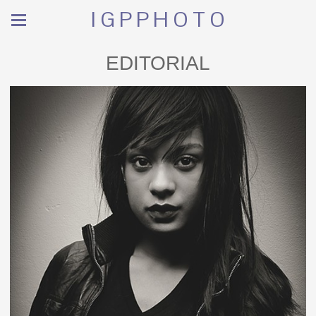
I G P P H O T O
EDITORIAL